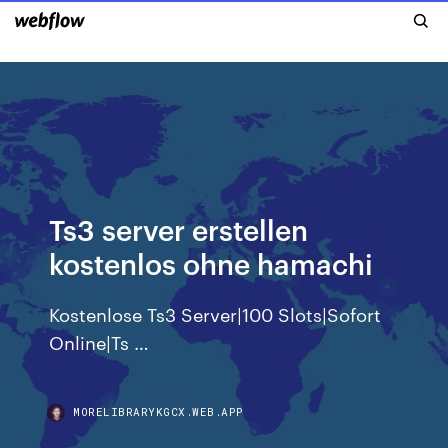
Ts3 server erstellen
kostenlos ohne hamachi
Kostenlose Ts3 Server|100 Slots|Sofort
Online|Ts …
MORELIBRARYKGCX.WEB.APP