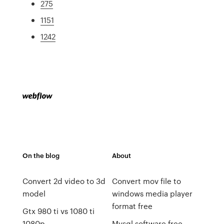
275
1151
1242
On the blog
About
Convert 2d video to 3d
Convert mov file to
model
windows media player
format free
Gtx 980 ti vs 1080 ti
1080p
Mysql software free