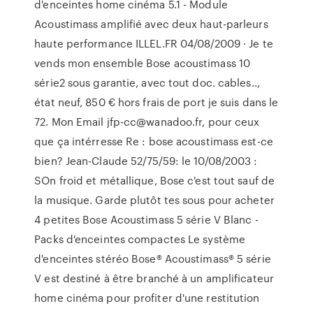
d'enceintes home cinéma 5.1 - Module
Acoustimass amplifié avec deux haut-parleurs
haute performance ILLEL.FR 04/08/2009 · Je te
vends mon ensemble Bose acoustimass 10
série2 sous garantie, avec tout doc. cables..,
état neuf, 850 € hors frais de port je suis dans le
72. Mon Email jfp-cc@wanadoo.fr, pour ceux
que ça intérresse Re : bose acoustimass est-ce
bien? Jean-Claude 52/75/59: le 10/08/2003 :
SOn froid et métallique, Bose c'est tout sauf de
la musique. Garde plutôt tes sous pour acheter
4 petites Bose Acoustimass 5 série V Blanc -
Packs d'enceintes compactes Le système
d'enceintes stéréo Bose® Acoustimass® 5 série
V est destiné à être branché à un amplificateur
home cinéma pour profiter d'une restitution